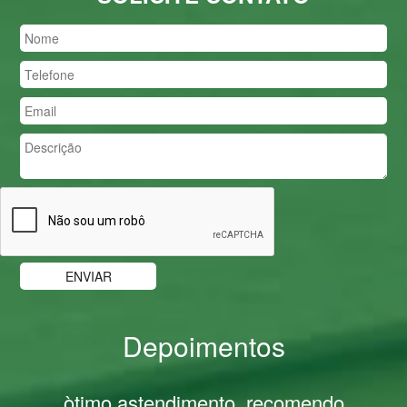
Depoimentos
Previous
Nex
òtimo astendimento, recomendo