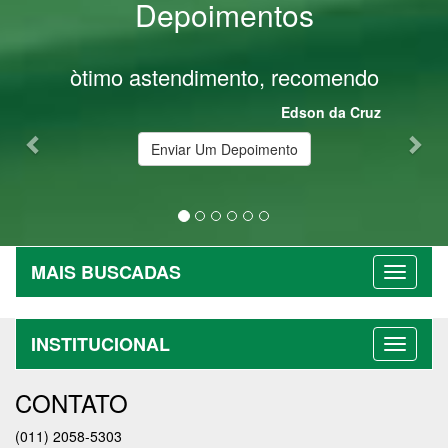
Depoimentos
Previous
Nex
òtimo astendimento, recomendo
Ótimo
top
Edson da Cruz
en
Enviar Um Depoimento
MAIS BUSCADAS
INSTITUCIONAL
CONTATO
(011) 2058-5303