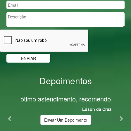
Depoimentos
Previous
Nex
òtimo astendimento, recomendo
Ótimo
top
Edson da Cruz
en
Enviar Um Depoimento